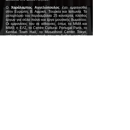
Ο
Χαράλαμπος Αγγελόπουλος
έχει εμφανισθεί
στην Ευρώπη, Β. Αφρική, Τουρκία και Ιαπωνία. Το
ρεπερτόριο του περιλαμβάνει 25 κονσέρτα, πλήθος
έργων για σόλο πιάνο και έργα μουσικής δωματίου.
Οι εμφανίσεις του σε αίθουσες, όπως τα ΜΜΑ και
ΜΜΘ, η ΕΛΣ, το Centre Cultural Portugal Paris, το
Κendal Town Hall, το Musashino Center Tokyo,
καθώς και η συμμετοχή του σε διεθνή φεστιβάλ
απέσπασαν θερμές κριτικές. Σαν σολίστ συνέπραξε
με τις ΚΟΑ, Apollon Orchestra Berlin, Ορχήστρα
Χρωμάτων, ΚΟΘ, Καμεράτα, Συμφωνική Ορχήστρα
Δήμου Θεσσαλονίκης, Ορχήστρα RSAMD, Εθνική
Συμφωνική Ορχήστρα της ΕΡΤ και άλλες.
Παρουσίασε σε πρώτη εκτέλεση στην Ελλάδα τη
Συμφωνία αρ.2 για πιάνο και ορχήστρα του
Bernstein, το Concierto Fantasticο του Albeniz και
το Choral Fantasy του Beethoven σε fortepiano.
Γεννήθηκε στη Θεσσαλονίκη, όπου μελέτησε με τις Ι.
Σημηριώτη και Δ. Ευνουχίδου, η διδασκαλία της
οποίας καθορίζει ουσιαστικά την πορεία του. Με
υποτροφία του Ιδρύματος Λ. Βουδούρη σπούδασε
στη Hochschule für Musik της Κολωνίας και στη
Royal Scottish Academy. Από το 2012 οργανώνει το
Φεστιβάλ Πιάνου Θεσσαλονίκης και από το 2017
είναι υπεύθυνος καλλιτεχνικού προγράμματος του
Φεστιβάλ Πιάνου της Εναλλακτικής Σκηνής της
ΕΛΣ.