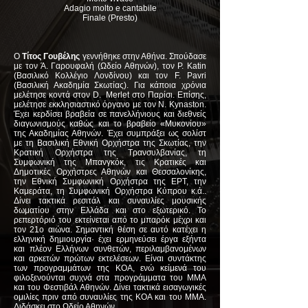
Adagio molto e cantabile
Finale (Presto)
O
Τίτος Γουβέλης
γεννήθηκε στην Αθήνα. Σπούδασε
με τον Ά. Γαρουφαλή (Ωδείο Αθηνών), τον P. Katin
(Βασιλικό Κολλέγιο Λονδίνου) και τον F. Pavri
(Βασιλική Ακαδημία Σκωτίας). Για κάποια χρόνια
μελέτησε κοντά στον D. Merlet στο Παρίσι. Επίσης,
μελέτησε εκκλησιαστικό όργανο με τον N. Kynaston.
Έχει κερδίσει βραβεία σε πανελλήνιους και διεθνείς
διαγωνισμούς καθώς και το βραβείο «Μυκονίου»
της Ακαδημίας Αθηνών. Έχει συμπράξει ως σολίστ
με τη Βασιλική Εθνική Ορχήστρα της Σκωτίας, την
Κρατική Ορχήστρα της Τρανσυλβανίας, τη
Συμφωνική της Μπανγκόκ, τις Κρατικές και
Δημοτικές Ορχήστρες Αθηνών και Θεσσαλονίκης,
την Εθνική Συμφωνική Ορχήστρα της ΕΡΤ, την
Καμεράτα, τη Συμφωνική Ορχήστρα Κύπρου κ.ά..
Δίνει τακτικά ρεσιτάλ και συναυλίες μουσικής
δωματίου στην Ελλάδα και στο εξωτερικό. Το
ρεπερτόριό του εκτείνεται από το μπαρόκ μέχρι και
τον 21ο αιώνα. Σημαντική θέση σε αυτό κατέχει η
ελληνική δημιουργία· έχει ερμηνεύσει έργα εξήντα
και πλέον Ελλήνων συνθετών, περιλαμβανομένων
και αρκετών πρώτων εκτελέσεων. Είναι συντάκτης
των προγραμμάτων της ΚΟΑ, ενώ κείμενά του
φιλοξενούνται συχνά στα προγράμματα του ΜΜΑ
και του Φεστιβάλ Αθηνών. Δίνει τακτικά εισαγωγικές
ομιλίες πριν από συναυλίες της ΚΟΑ και του ΜΜΑ.
Διδάσκει στο Ωδείο Αθηνών.