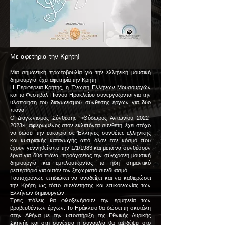
Με αφετηρία την Κρήτη!
Μια σημαντική πρωτοβουλία για την ελληνική μουσική
δημιουργία έχει αφετηρία την Κρήτη!
Η Περιφέρεια Κρήτης, η Ένωση Ελλήνων Μουσουργών
και το Φεστιβάλ Πιάνου Ηρακλείου συνεργάζονται για την
υλοποίηση του διαγωνισμού σύνθεσης έργων για δύο
πιάνα.
Ο Διαγωνισμός Σύνθεσης «Θόδωρος Αντωνίου
2022-
2023
», αφιερωμένος στον εκλιπόντα συνθέτη, έχει στόχο
να δώσει την ευκαιρία σε Έλληνες συνθέτες ελληνικής
και κυπριακής καταγωγής από όλον τον κόσμο που
έχουν γεννηθεί από την 1/1/1983 και μετά να συνθέσουν
έργα για δύο πιάνα, προάγοντας την σύγχρονη μουσική
δημιουργία και εμπλουτίζοντας το ήδη σημαντικό
ρεπερτόριο για αυτόν τον ξεχωριστό συνδυασμό.
Ταυτοχρόνως επιδιώκει να αναδείξει και να καθιερώσει
την Κρήτη ως τόπο συνάντησης και επικοινωνίας των
Ελλήνων δημιουργών.
Τρεις πόλεις θα φιλοξενήσουν την ερμηνεία των
βραβευθέντων έργων. Το Ηράκλειο θα δώσει τη σκυτάλη
στην Αθήνα με την υποστήριξη της Εθνικής Λυρικής
Σκηνής και στη συνέχεια η συναυλία θα ταξιδέψει στο