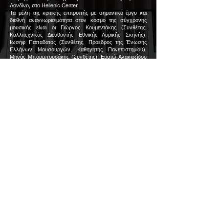
Λονδίνο, στο Hellenic Center.
Τα μέλη της κριτικής επιτροπής με σημαντικό έργο και
διεθνή αναγνωρισιμότητα στον κόσμο της σύγχρονης
μουσικής είναι οι Γιώργος Κουμεντάκης (Συνθέτης,
Καλλιτεχνικός Διευθυντής Εθνικής Λυρικής Σκηνής),
Ιωσήφ Παπαδάτος (Συνθέτης, Πρόεδρος της Ένωσης
Ελλήνων Μουσουργών, Καθηγητής Πανεπιστημίου),
Μηνάς Μπορμπουδάκης (Συνθέτης), Ερατώ Αλακιοζίδου
(Πιανίστα) και Σπύρος Δεληγιαννόπουλος (Συνθέτης,
Πιανίστας).
H επιτροπή θα επιλέξει 6 έργα τα οποία θα περάσουν
στον τελικό γύρο. Τα έργα αυτά θα ερμηνευτούν ζωντανά
σε συναυλία ανοιχτή στο κοινό στο Ηράκλειο με παρουσία
της κριτικής επιτροπής η οποία θα απονείμει τρία βραβεία,
που θα συνοδεύονται από χρηματικά έπαθλα των 1500,
1000 και 500 ευρώ αντιστοίχως.
Θα αποδοθούν έπαινοι στα 3 υπόλοιπα έργα, καθώς και
βραβείο κοινού.
Τα έργα θα ερμηνευτούν την άνοιξη του 2023 από το
διεθνώς αναγνωρισμένο και πολυβραβευμένο πιανιστικό
ντούο “Αντίθεσις”, που αποτελείται από τους μουσικούς
Πέτρο Μόσχο και Δημήτρη Καρύδη.
ΠΑΡΟΥΣΙΑΣΗ ΠΡΟΚΡΙΘΕΝΤΩΝ ΕΡΓΩΝ